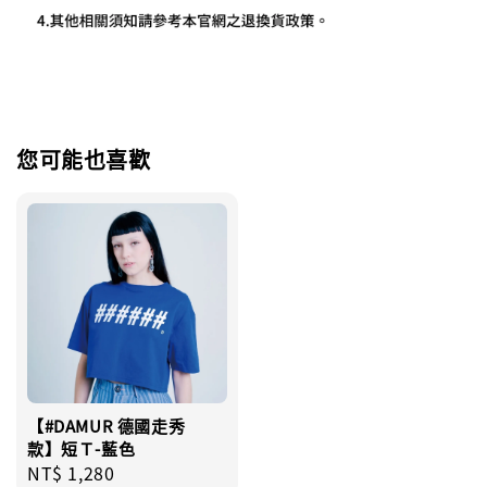
您可能也喜歡
【#DAMUR 德國走秀
款】短Ｔ-藍色
Regular
NT$ 1,280