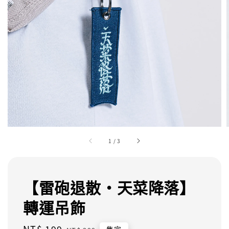
1
/
3
【雷砲退散・天菜降落】
轉運吊飾