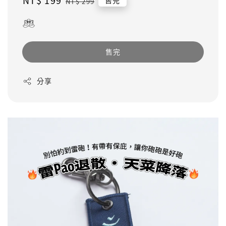
Sale
NT$ 199
Regular
售完
NT$ 299
price
price
售完
分享