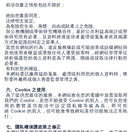
前項但書之情形包括不限於：
經由您書面同意。
法律明文規定。
為免除您生命、身體、自由或財產上之危險。
與公務機關或學術研究機構合作，基於公共利益為統計或學
術研究而有必要，且資料經過提供者處理或蒐集者依其揭露
方式無從識別特定之當事人。
當您在網站的行為，違反服務條款或可能損害或妨礙網站與
其他使用者權益或導致任何人遭受損害時，經網站管理單位
研析揭露您的個人資料是為了辨識、聯絡或採取法律行動所
必要者。
有利於您的權益。
本網站委託廠商協助蒐集、處理或利用您的個人資料時，將
對委外廠商或個人善盡監督管理之責。
Cookie
六、
之使用
為了提供您最佳的服務，本網站會在您的電腦中放置並取用
Cookie
Cookie
我們的
，若您不願接受
的寫入，您可在您使
用的瀏覽器功能項中設定隱私權等級為高，即可拒
Cookie
絕
的寫入，但可能會導致網站某些功能無法正常執
行
。
七、隱私權保護政策之修正