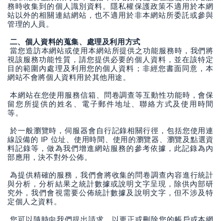
務時收集到的個人識別資料。隱私權保護政策不適用於本網
站以外的相關連結網站，也不適用於非本網站所委託或參與
管理的人員。
二、個人資料的蒐集、處理及利用方式
當您造訪本網站或使用本網站所提供之功能服務時，我們將
視該服務功能性質，請您提供必要的個人資料，並在該特定
目的範圍內處理及利用您的個人資料；非經您書面同意，本
網站不會將個人資料用於其他用途。
本網站在您使用服務信箱、問卷調查等互動性功能時，會保
留您所提供的姓名、電子郵件地址、聯絡方式及使用時間
等。
於一般瀏覽時，伺服器會自行記錄相關行徑，包括您使用連
IP
線設備的
位址、使用時間、使用的瀏覽器、瀏覽及點選資
料記錄等，做為我們增進網站服務的參考依據，此記錄為內
部應用，決不對外公佈。
為提供精確的服務，我們會將收集的問卷調查內容進行統計
與分析，分析結果之統計數據或說明文字呈現，除供內部研
究外，我們會視需要公佈統計數據及說明文字，但不涉及特
定個人之資料。
您可以隨時向我們提出請求，以更正或刪除您的帳戶或本網