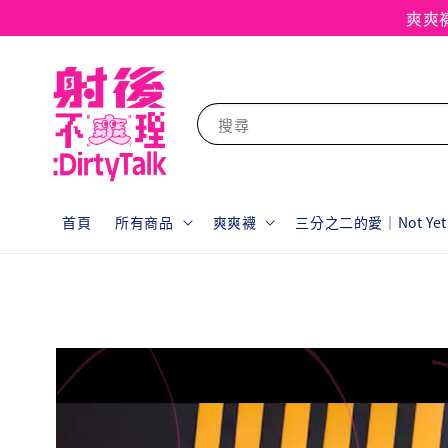
爽爽
搜尋
首頁
所有商品
爽爽襪
三分之二的愛｜Not Yet F