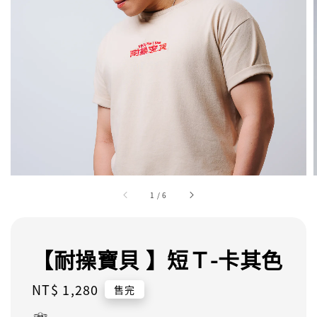
1
/
6
【耐操寶貝 】短Ｔ-卡其色
Regular
NT$ 1,280
售完
price