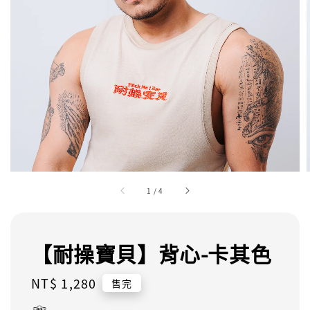
1
/
4
【耐操寶貝】背心-卡其色
Regular
NT$ 1,280
售完
price