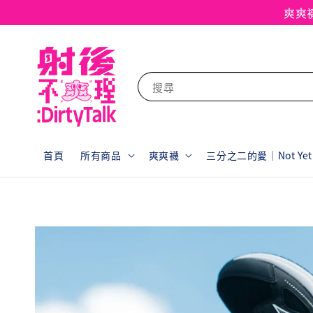
爽爽
搜尋
首頁
所有商品
爽爽襪
三分之二的愛｜Not Yet F