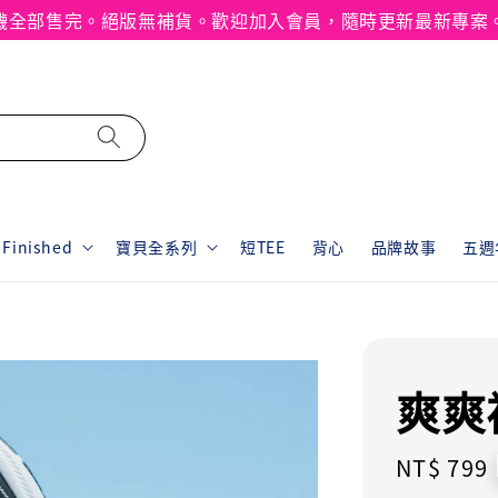
襪全部售完。絕版無補貨。歡迎加入會員，隨時更新最新專案
inished
寶貝全系列
短TEE
背心
品牌故事
五週年
爽爽
Regular
NT$ 799