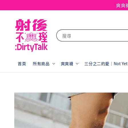
爽爽
搜尋
首頁
所有商品
爽爽襪
三分之二的愛｜Not Yet F