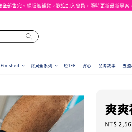
襪全部售完。絕版無補貨。歡迎加入會員，隨時更新最新專案
inished
寶貝全系列
短TEE
背心
品牌故事
五週年
爽爽
Regular
NT$ 2,56