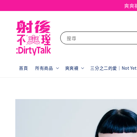
爽爽
搜尋
首頁
所有商品
爽爽襪
三分之二的愛｜Not Yet F