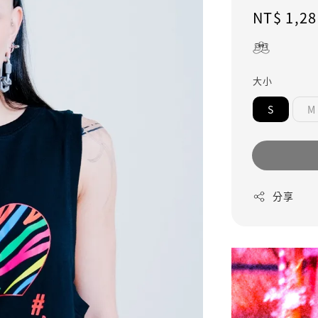
Regular
NT$ 1,28
price
大小
S
M
分享