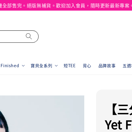
襪全部售完。絕版無補貨。歡迎加入會員，隨時更新最新專案
inished
寶貝全系列
短TEE
背心
品牌故事
五週年
【三
Yet