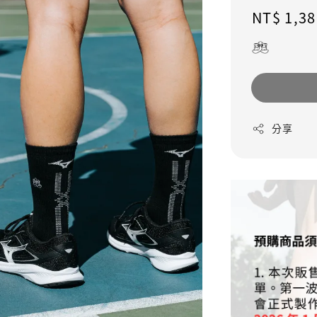
Regular
NT$ 1,38
price
分享