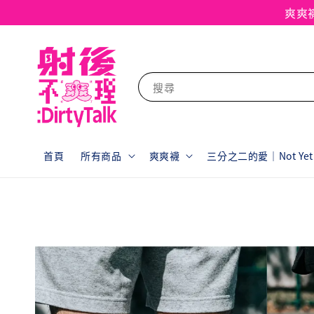
爽爽
搜尋
首頁
所有商品
爽爽襪
三分之二的愛｜Not Yet F