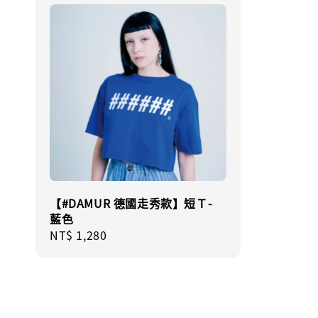
【#DAMUR 德國走秀款】短Ｔ-
藍色
Regular
NT$ 1,280
price