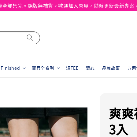
襪全部售完。絕版無補貨。歡迎加入會員，隨時更新最新專案
inished
寶貝全系列
短TEE
背心
品牌故事
五週年
爽爽
3入