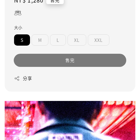
Regular
NT$ 1,280
售完
price
大小
S
M
L
XL
XXL
售完
分享