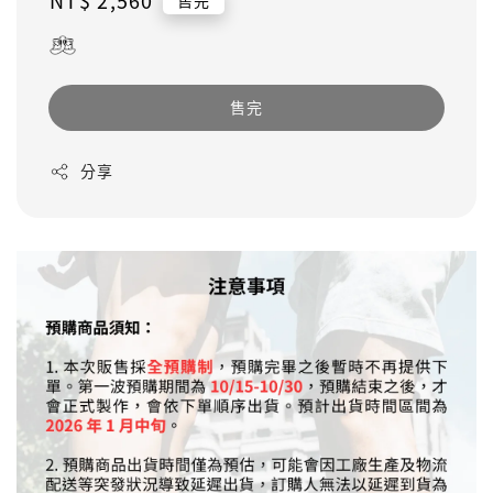
Regular
NT$ 2,560
售完
price
售完
分享