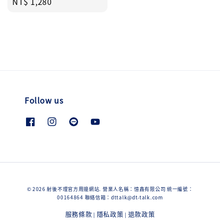
Regular
NT$ 1,280
price
Follow us
© 2026 射後不理官方周邊網站. 營業人名稱：憶鑫有限公司 統一編號：
00164864 聯絡信箱：dttalk@dt-talk.com
服務條款
隱私政策
退款政策
|
|