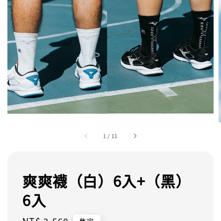
1
/
11
爽爽襪（白）6入+（黑）
6入