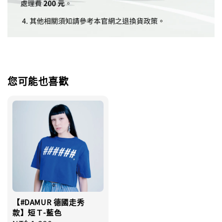
您可能也喜歡
【#DAMUR 德國走秀
款】短Ｔ-藍色