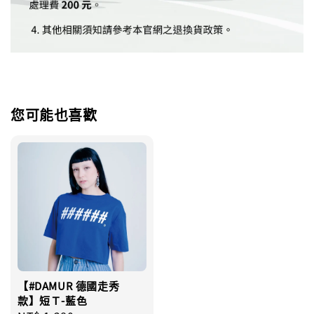
您可能也喜歡
【#DAMUR 德國走秀
款】短Ｔ-藍色