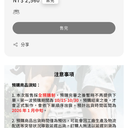
Regular
NT$ 2,560
售完
price
售完
分享