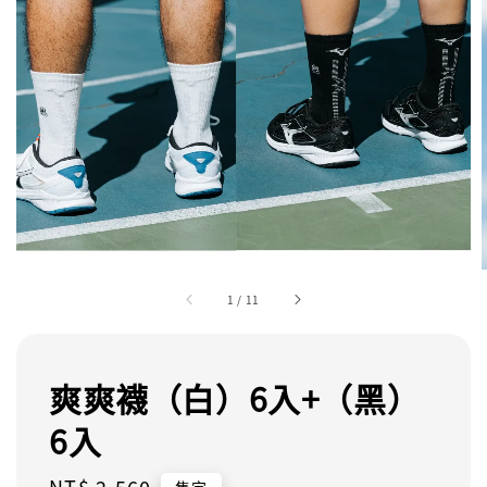
1
/
11
爽爽襪（白）6入+（黑）
6入