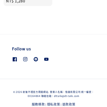
Regular
NT$ 1,280
price
Follow us
© 2026 射後不理官方周邊網站. 營業人名稱：憶鑫有限公司 統一編號：
00164864 聯絡信箱：dttalk@dt-talk.com
服務條款
隱私政策
退款政策
|
|