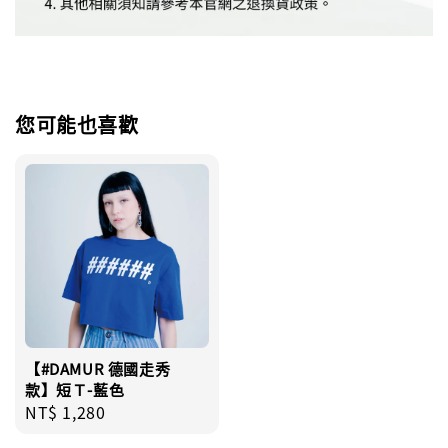
您可能也喜歡
【#DAMUR 德國走秀
款】短Ｔ-藍色
Regular
NT$ 1,280
price