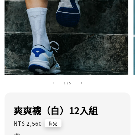
1
/
5
爽爽襪（白）12入組
Regular
NT$ 2,560
售完
price