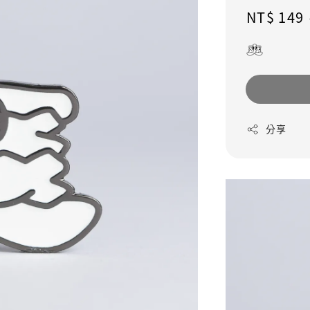
Sale
NT$ 149
price
分享