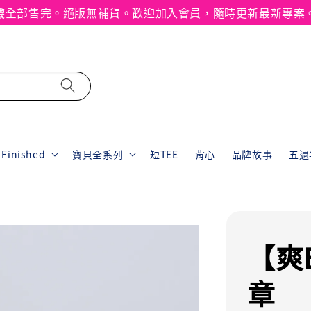
襪全部售完。絕版無補貨。歡迎加入會員，隨時更新最新專案
inished
寶貝全系列
短TEE
背心
品牌故事
五週年
【爽
章