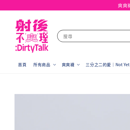
爽爽
搜尋
首頁
所有商品
爽爽襪
三分之二的愛｜Not Yet F