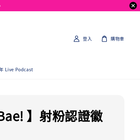
。
登入
購物車
 Live Podcast
Bae! 】射粉認證徽