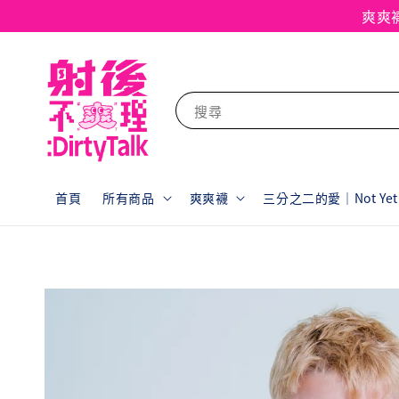
爽爽
搜尋
首頁
所有商品
爽爽襪
三分之二的愛｜Not Yet F