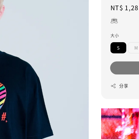
Regular
NT$ 1,28
price
大小
S
M
分享