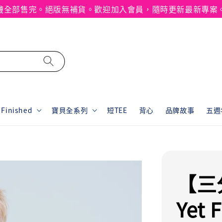
襪全部售完。絕版無補貨。歡迎加入會員，隨時更新最新專案
inished
寶貝全系列
短TEE
背心
品牌故事
五週年
【三
Yet