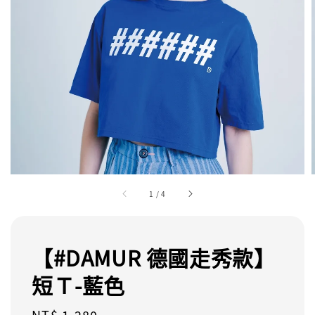
1
/
4
【#DAMUR 德國走秀款】
短Ｔ-藍色