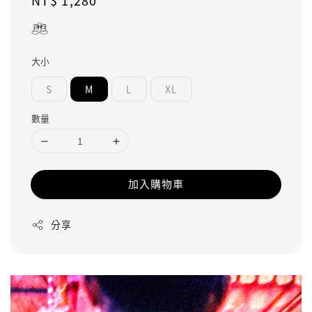
Regular
NT$ 1,280
price
大小
S
M
L
XL
數量
加入購物車
分享